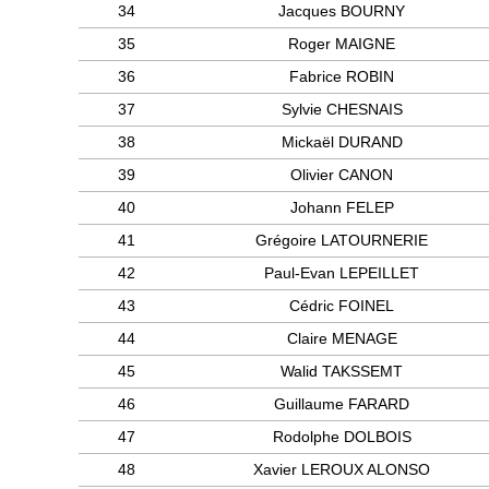
34
Jacques BOURNY
35
Roger MAIGNE
36
Fabrice ROBIN
37
Sylvie CHESNAIS
38
Mickaël DURAND
39
Olivier CANON
40
Johann FELEP
41
Grégoire LATOURNERIE
42
Paul-Evan LEPEILLET
43
Cédric FOINEL
44
Claire MENAGE
45
Walid TAKSSEMT
46
Guillaume FARARD
47
Rodolphe DOLBOIS
48
Xavier LEROUX ALONSO