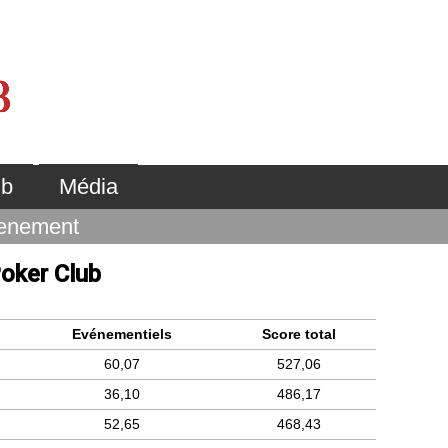
ub
Média
enement
oker Club
Evénementiels
Score total
60,07
527,06
36,10
486,17
52,65
468,43