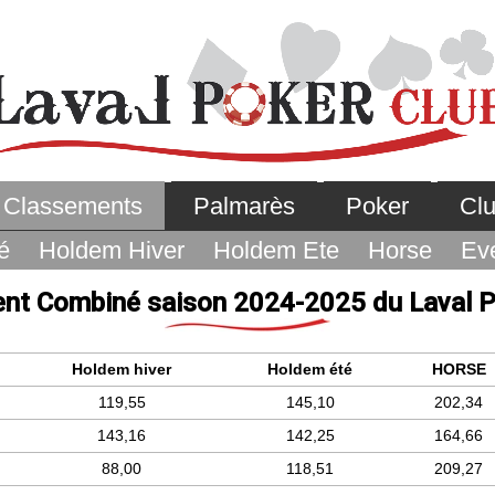
Classements
Palmarès
Poker
Cl
é
Holdem Hiver
Holdem Ete
Horse
Ev
nt Combiné saison 2024-2025 du Laval P
Holdem hiver
Holdem été
HORSE
119,55
145,10
202,34
143,16
142,25
164,66
88,00
118,51
209,27