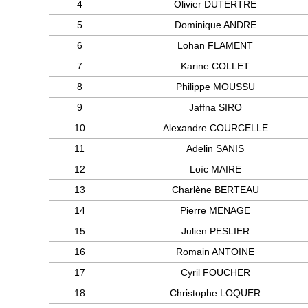
4
Olivier DUTERTRE
5
Dominique ANDRE
6
Lohan FLAMENT
7
Karine COLLET
8
Philippe MOUSSU
9
Jaffna SIRO
10
Alexandre COURCELLE
11
Adelin SANIS
12
Loïc MAIRE
13
Charlène BERTEAU
14
Pierre MENAGE
15
Julien PESLIER
16
Romain ANTOINE
17
Cyril FOUCHER
18
Christophe LOQUER