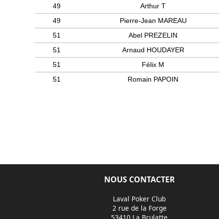
49
Arthur T
49
Pierre-Jean MAREAU
51
Abel PREZELIN
51
Arnaud HOUDAYER
51
Félix M
51
Romain PAPOIN
NOUS CONTACTER
Laval Poker Club
2 rue de la Forge
53410 La Brulatte